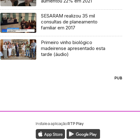
aumentou 22% em 2021
SESARAM realizou 35 mil
consultas de planeamento
familiar em 2017
Primeiro vinho biológico
madeirense apresentado esta
tarde (áudio)
PUB
Instale a aplicação
RTP Play
ebook da RTP Madeira
nstagram da RTP Madeira