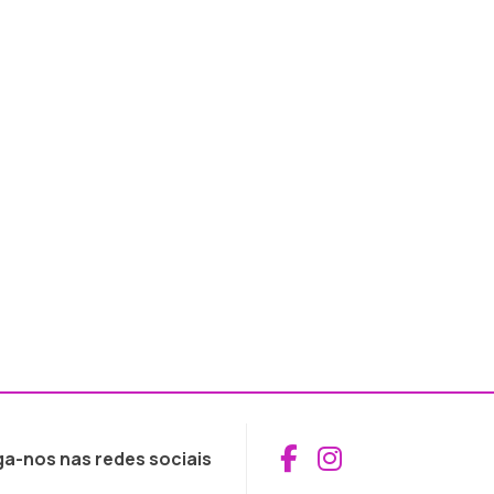
Aceder ao Fac
Aceder ao I
ga-nos nas redes sociais