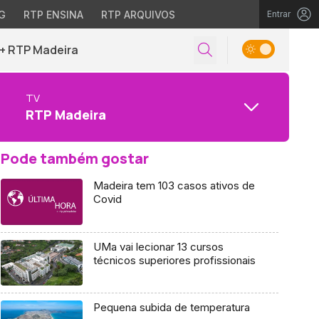
G
RTP ENSINA
RTP ARQUIVOS
Entrar
+ RTP Madeira
TV
RTP Madeira
Pode também gostar
Madeira tem 103 casos ativos de
Covid
UMa vai lecionar 13 cursos
técnicos superiores profissionais
Pequena subida de temperatura