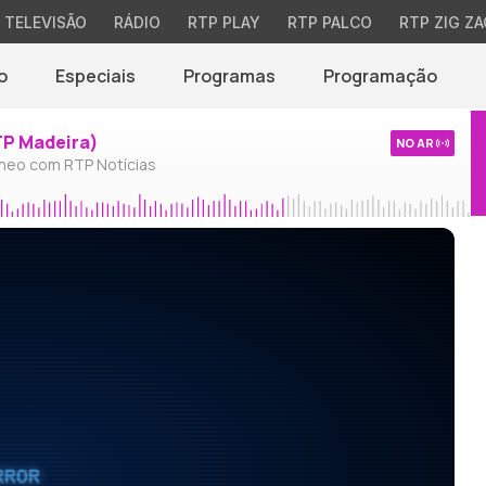
TELEVISÃO
RÁDIO
RTP PLAY
RTP PALCO
RTP ZIG ZA
o
Especiais
Programas
Programação
TP Madeira)
NO AR
neo com RTP Notícias
RROR