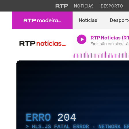
NOTÍCIAS
DESPORTO
Notícias
Desport
RTP Notícias (R
Emissão em simultâ
ERRO
204
HLS.JS FATAL ERROR - NETWORK E