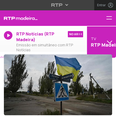
Entrar
RTP Notícias (RTP
NO AR
TV
Madeira)
RTP Madei
Emissão em simultâneo com RTP
Notícias