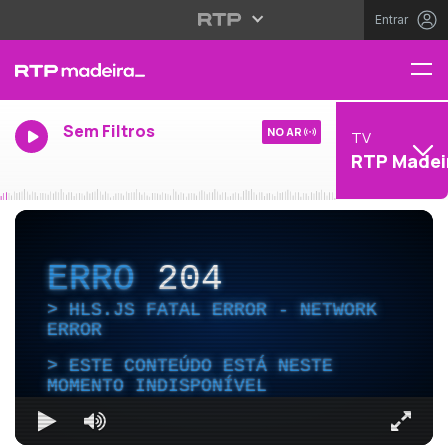
Entrar
Sem Filtros
NO AR
TV
RTP Madei
ERRO
204
HLS.JS FATAL ERROR - NETWORK
ERROR
ESTE CONTEÚDO ESTÁ NESTE
MOMENTO INDISPONÍVEL