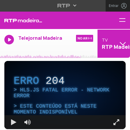
Entrar
Telejornal Madeira
NO AR
TV
RTP Madei
ERRO
204
HLS.JS FATAL ERROR - NETWORK
ERROR
ESTE CONTEÚDO ESTÁ NESTE
MOMENTO INDISPONÍVEL