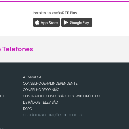
Instale a aplicação
RTP Play
ebook da RTP Madeira
nstagram da RTP Madeira
 Telefones
A EMPRESA
CONSELHO GERAL INDEPENDENTE
CONSELHO DE OPINIÃO
NTE
CONTRATO DE CONCESSÃO DO SERVIÇO PÚBLICO
DE RÁDIO E TELEVISÃO
RGPD
GESTÃO DAS DEFINIÇÕES DE COOKIES