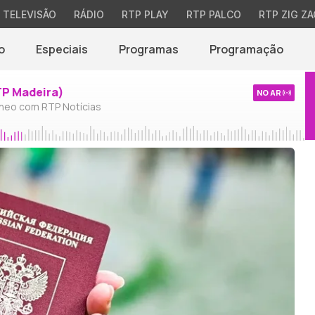
TELEVISÃO
RÁDIO
RTP PLAY
RTP PALCO
RTP ZIG ZA
o
Especiais
Programas
Programação
TP Madeira)
NO AR
neo com RTP Notícias