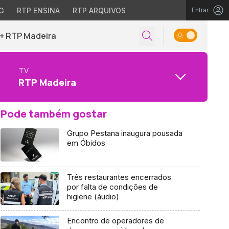
G
RTP ENSINA
RTP ARQUIVOS
Entrar
+ RTP Madeira
TV
RTP Madeira
Pode também gostar
Grupo Pestana inaugura pousada
em Óbidos
Três restaurantes encerrados
por falta de condições de
higiene (áudio)
Encontro de operadores de