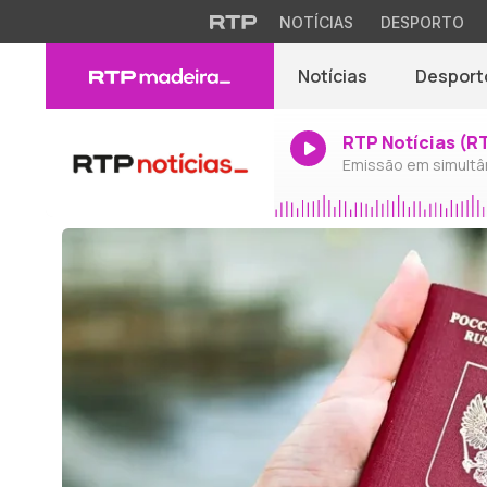
NOTÍCIAS
DESPORTO
Notícias
Desport
RTP Notícias (R
Emissão em simultâ