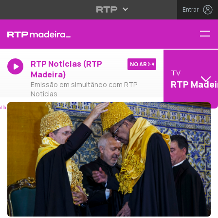
Entrar
RTP Notícias (RTP
NO AR
TV
Madeira)
RTP Madei
Emissão em simultâneo com RTP
Notícias