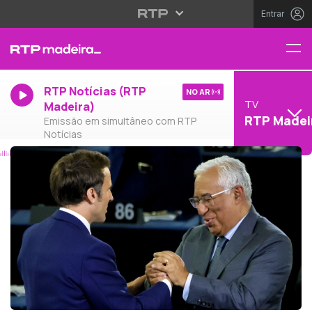
Entrar
RTP Notícias (RTP
NO AR
TV
Madeira)
RTP Madei
Emissão em simultâneo com RTP
Notícias