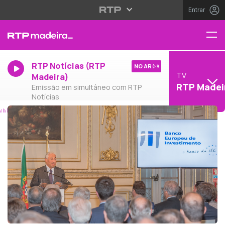
Entrar
RTP Notícias (RTP
NO AR
TV
Madeira)
RTP Madei
Emissão em simultâneo com RTP
Notícias