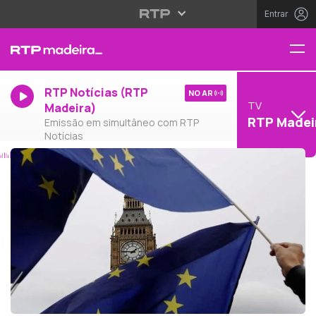
Entrar
RTP Notícias (RTP
NO AR
TV
Madeira)
RTP Madei
Emissão em simultâneo com RTP
Notícias