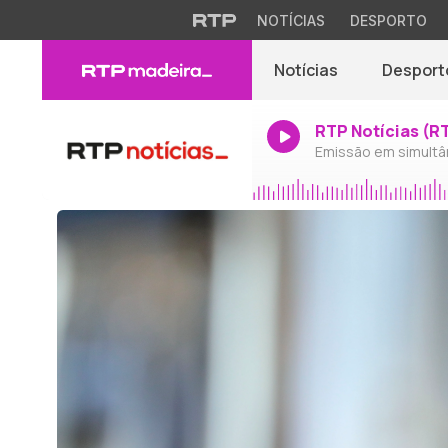
NOTÍCIAS
DESPORTO
Notícias
Desport
RTP Notícias (R
Emissão em simultâ