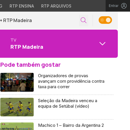
G
RTP ENSINA
RTP ARQUIVOS
Entrar
+ RTP Madeira
TV
RTP Madeira
Pode também gostar
Organizadores de provas
avançam com providência contra
taxa para correr
Seleção da Madeira venceu a
equipa de Setúbal (vídeo)
Machico 1 – Bairro da Argentina 2