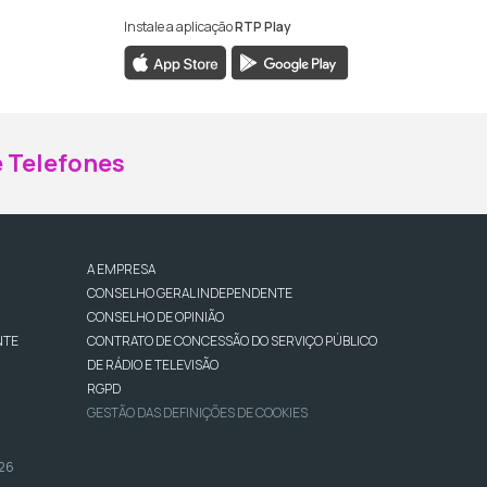
Instale a aplicação
RTP Play
ebook da RTP Madeira
nstagram da RTP Madeira
 Telefones
A EMPRESA
CONSELHO GERAL INDEPENDENTE
CONSELHO DE OPINIÃO
NTE
CONTRATO DE CONCESSÃO DO SERVIÇO PÚBLICO
DE RÁDIO E TELEVISÃO
RGPD
GESTÃO DAS DEFINIÇÕES DE COOKIES
026