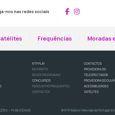
Aceder ao Fac
Aceder ao I
ga-nos nas redes sociais
atélites
Frequências
Moradas e
RTP PLAY
CONTACTOS
EM DIRETO
PROVEDORA DO
REVER PROGRAMAS
TELESPECTADOR
CONCURSOS
PROVEDORA DO OUVI
S
PERGUNTAS FREQUENTES
ACESSIBILIDADES
CONTACTOS
SATÉLITES
IÇÕES
PUBLICIDADE
© RTP, Rádio e Televisão de Portugal 2
|