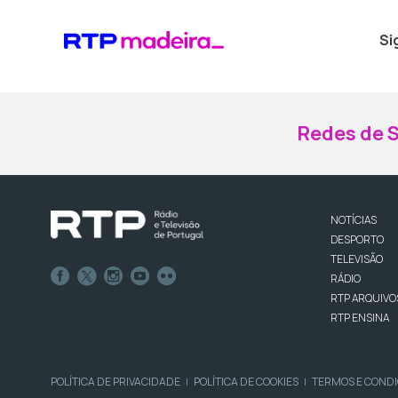
Si
Redes de S
NOTÍCIAS
DESPORTO
TELEVISÃO
RÁDIO
RTP ARQUIVO
RTP ENSINA
POLÍTICA DE PRIVACIDADE
POLÍTICA DE COOKIES
TERMOS E COND
|
|