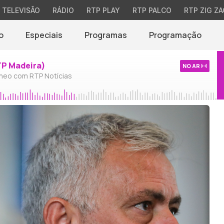
TELEVISÃO
RÁDIO
RTP PLAY
RTP PALCO
RTP ZIG ZA
o
Especiais
Programas
Programação
TP Madeira)
NO AR
neo com RTP Notícias