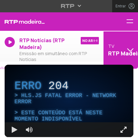
Entrar
RTP Notícias (RTP
NO AR
TV
Madeira)
RTP Madei
Emissão em simultâneo com RTP
Notícias
ERRO
204
HLS.JS FATAL ERROR - NETWORK
ERROR
ESTE CONTEÚDO ESTÁ NESTE
MOMENTO INDISPONÍVEL