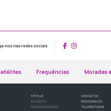
Aceder ao Fac
Aceder ao I
ga-nos nas redes sociais
atélites
Frequências
Moradas e
RTP PLAY
CONTACTOS
EM DIRETO
PROVEDORA DO
REVER PROGRAMAS
TELESPECTADOR