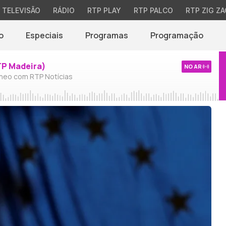
TELEVISÃO
RÁDIO
RTP PLAY
RTP PALCO
RTP ZIG ZA
o
Especiais
Programas
Programação
TP Madeira)
NO AR
neo com RTP Notícias