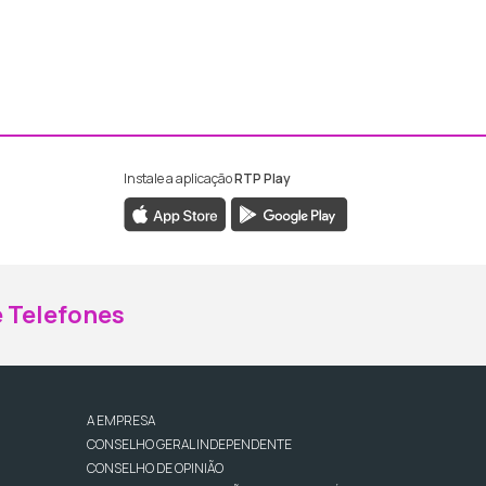
Instale a aplicação
RTP Play
ebook da RTP Madeira
nstagram da RTP Madeira
 Telefones
A EMPRESA
CONSELHO GERAL INDEPENDENTE
CONSELHO DE OPINIÃO