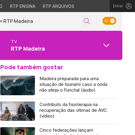
G
RTP ENSINA
RTP ARQUIVOS
Entrar
+ RTP Madeira
TV
RTP Madeira
Pode também gostar
Madeira preparada para uma
situação de tsunami caso a onda
não atinja o Funchal (áudio)
Contributo da fisioterapia na
recuperação das vítimas de AVC
(vídeo)
Cinco federações lançam