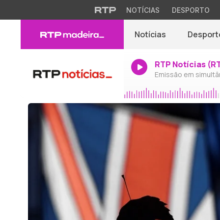
NOTÍCIAS
DESPORTO
Notícias
Desport
RTP Notícias (R
Emissão em simultâ