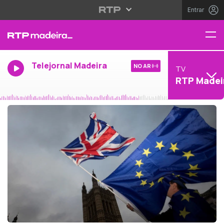
Entrar
Telejornal Madeira
NO AR
TV
RTP Madei