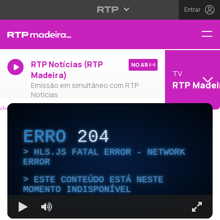
Entrar
RTP Notícias (RTP
NO AR
TV
Madeira)
RTP Madei
Emissão em simultâneo com RTP
Notícias
ERRO
204
HLS.JS FATAL ERROR - NETWORK
ERROR
ESTE CONTEÚDO ESTÁ NESTE
MOMENTO INDISPONÍVEL