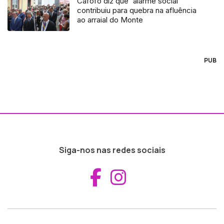
Cafôfo diz que `alarme social`
contribuiu para quebra na afluência
ao arraial do Monte
PUB
Siga-nos nas redes sociais
Aceder ao Fac
Aceder ao I