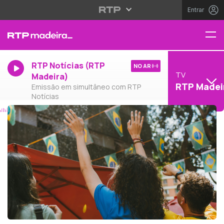
Entrar
RTP Notícias (RTP
NO AR
TV
Madeira)
RTP Madei
Emissão em simultâneo com RTP
Notícias