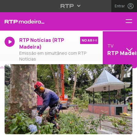
Entrar
RTP Notícias (RTP
NO AR
TV
Madeira)
RTP Madei
Emissão em simultâneo com RTP
Notícias