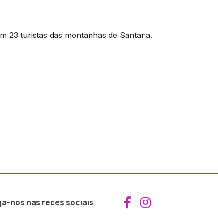
am 23 turistas das montanhas de Santana.
Aceder ao Fac
Aceder ao I
ga-nos nas redes sociais