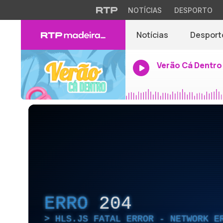
NOTÍCIAS
DESPORTO
Notícias
Desport
Verão Cá Dentro
ERRO
204
HLS.JS FATAL ERROR - NETWORK E