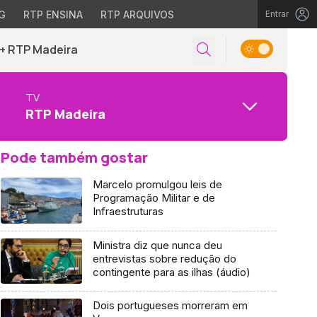
G
RTP ENSINA
RTP ARQUIVOS
Entrar
+ RTP Madeira
TV
RTP Madeira
Pode também gostar
Marcelo promulgou leis de
Programação Militar e de
Infraestruturas
Ministra diz que nunca deu
entrevistas sobre redução do
contingente para as ilhas (áudio)
Dois portugueses morreram em