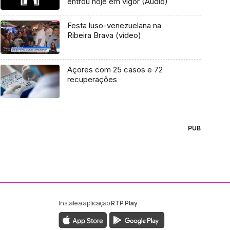
entrou hoje em vigor (Áudio)
Festa luso-venezuelana na
Ribeira Brava (vídeo)
Açores com 25 casos e 72
recuperações
PUB
Instale a aplicação
RTP Play
ebook da RTP Madeira
nstagram da RTP Madeira