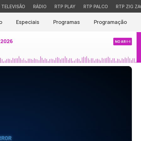
TELEVISÃO
RÁDIO
RTP PLAY
RTP PALCO
RTP ZIG ZA
o
Especiais
Programas
Programação
 2026
NO AR
RROR