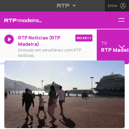
Entrar
RTP Notícias (RTP
NO AR
TV
Madeira)
RTP Madei
Emissão em simultâneo com RTP
Notícias