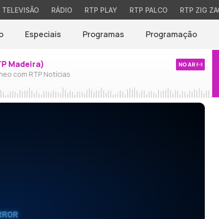
TELEVISÃO
RÁDIO
RTP PLAY
RTP PALCO
RTP ZIG ZA
o
Especiais
Programas
Programação
TP Madeira)
NO AR
neo com RTP Notícias
RROR