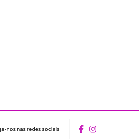
Aceder ao Fac
Aceder ao I
ga-nos nas redes sociais