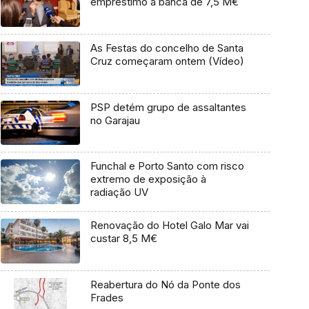
empréstimo à banca de 7,5 M€
As Festas do concelho de Santa
Cruz começaram ontem (Vídeo)
PSP detém grupo de assaltantes
no Garajau
Funchal e Porto Santo com risco
extremo de exposição à
radiação UV
Renovação do Hotel Galo Mar vai
custar 8,5 M€
Reabertura do Nó da Ponte dos
Frades