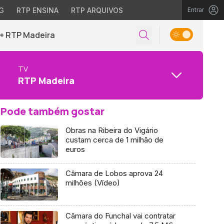
G
RTP ENSINA
RTP ARQUIVOS
Entrar
+ RTP Madeira
TV
RTP Madeira
Pode também gostar
Obras na Ribeira do Vigário
custam cerca de 1 milhão de
euros
Câmara de Lobos aprova 24
milhões (Vídeo)
Câmara do Funchal vai contratar