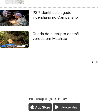
PSP identifica alegado
incendiário no Campanário
Queda de eucalipto destrói
vereda em Machico
PUB
Instale a aplicação
RTP Play
ebook da RTP Madeira
nstagram da RTP Madeira