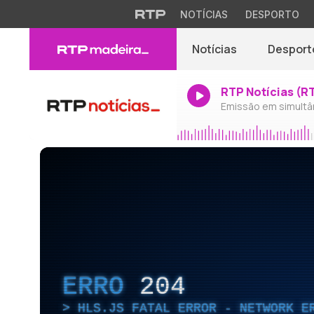
NOTÍCIAS
DESPORTO
Notícias
Desport
RTP Notícias (R
Emissão em simultâ
ERRO
204
HLS.JS FATAL ERROR - NETWORK E