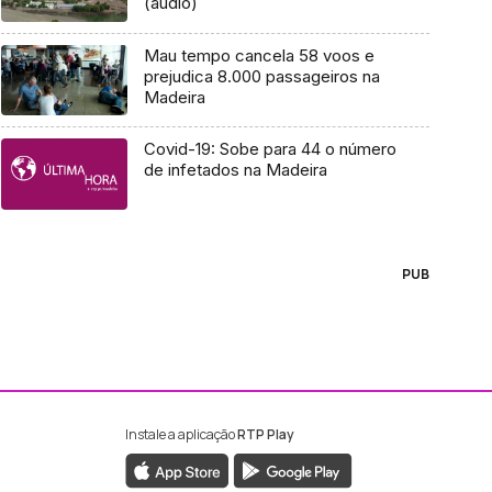
(áudio)
Mau tempo cancela 58 voos e
prejudica 8.000 passageiros na
Madeira
Covid-19: Sobe para 44 o número
de infetados na Madeira
PUB
Instale a aplicação
RTP Play
ebook da RTP Madeira
nstagram da RTP Madeira