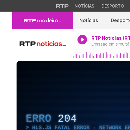
NOTÍCIAS
DESPORTO
Notícias
Desport
RTP Notícias (R
Emissão em simultâ
ERRO
204
HLS.JS FATAL ERROR - NETWORK E