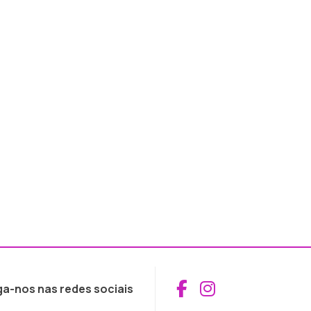
Aceder ao Fac
Aceder ao I
ga-nos nas redes sociais