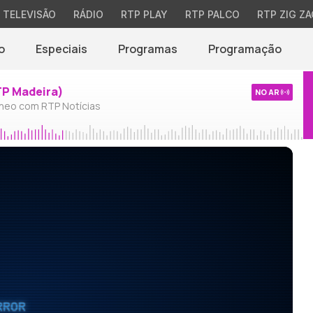
TELEVISÃO
RÁDIO
RTP PLAY
RTP PALCO
RTP ZIG ZA
o
Especiais
Programas
Programação
TP Madeira)
NO AR
neo com RTP Notícias
RROR