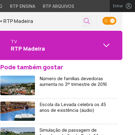
G
RTP ENSINA
RTP ARQUIVOS
Entrar
+ RTP Madeira
TV
RTP Madeira
Pode também gostar
Número de famílias devedoras
aumenta no 3º trimestre de 2016
Escola da Levada celebra os 45
anos de existência (áudio)
Simulação de passagem de