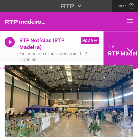
Entrar
RTP Notícias (RTP
NO AR
TV
Madeira)
RTP Madei
Emissão em simultâneo com RTP
Notícias