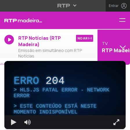
Entrar
RTP Notícias (RTP
NO AR
TV
Madeira)
RTP Madei
Emissão em simultâneo com RTP
Notícias
ERRO
204
HLS.JS FATAL ERROR - NETWORK
ERROR
ESTE CONTEÚDO ESTÁ NESTE
MOMENTO INDISPONÍVEL