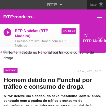
Entrar
RTP Notícias (RTP
NO AR
TV
Madeira)
RTP Madei
Emissão em simultâneo com RTP
Notícias
SOCIEDADE
22 set, 2020, 18:28
Homem detido no Funchal por
tráfico e consumo de droga
A PSP deteve um cidadão, do sexo masculino, com 47 anos,
conotado com a prática do tráfico e consumo de
estupefacientes, que tinha na sua posse um total de 8