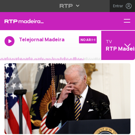
Entrar
Telejornal Madeira
NO AR
TV
RTP Madei