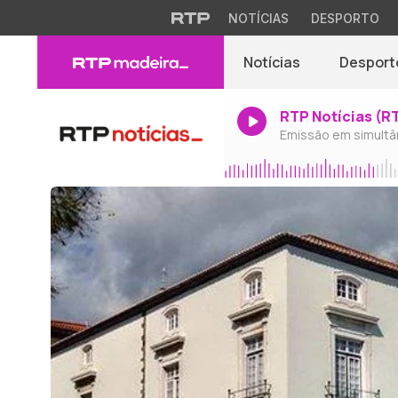
NOTÍCIAS
DESPORTO
Notícias
Desport
RTP Notícias (R
Emissão em simultâ