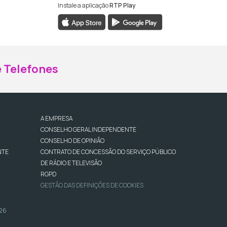
Instale a aplicação
RTP Play
ebook da RTP Madeira
nstagram da RTP Madeira
 Telefones
A EMPRESA
CONSELHO GERAL INDEPENDENTE
CONSELHO DE OPINIÃO
NTE
CONTRATO DE CONCESSÃO DO SERVIÇO PÚBLICO
DE RÁDIO E TELEVISÃO
RGPD
GESTÃO DAS DEFINIÇÕES DE COOKIES
026