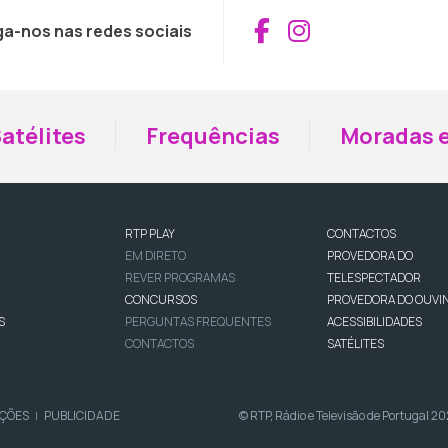
Aceder ao Fac
Aceder ao I
ga-nos nas redes sociais
atélites
Frequências
Moradas e
RTP PLAY
CONTACTOS
EM DIRETO
PROVEDORA DO
REVER PROGRAMAS
TELESPECTADOR
CONCURSOS
PROVEDORA DO OUVI
S
PERGUNTAS FREQUENTES
ACESSIBILIDADES
CONTACTOS
SATÉLITES
IÇÕES
PUBLICIDADE
© RTP, Rádio e Televisão de Portugal 2
|