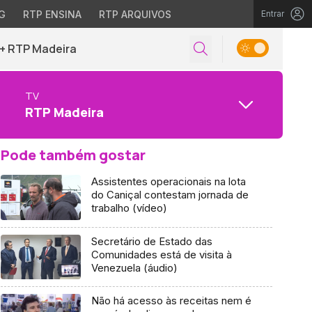
G
RTP ENSINA
RTP ARQUIVOS
Entrar
+ RTP Madeira
TV
RTP Madeira
Pode também gostar
Assistentes operacionais na lota
do Caniçal contestam jornada de
trabalho (vídeo)
Secretário de Estado das
Comunidades está de visita à
Venezuela (áudio)
Não há acesso às receitas nem é