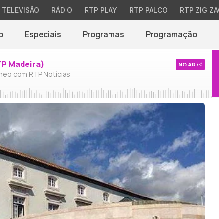
TELEVISÃO
RÁDIO
RTP PLAY
RTP PALCO
RTP ZIG ZA
o
Especiais
Programas
Programação
TP Madeira)
NO AR
neo com RTP Notícias