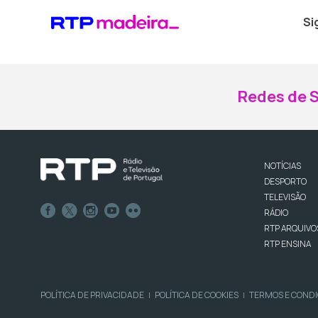
Si
Redes de S
NOTÍCIAS
DESPORTO
TELEVISÃO
RÁDIO
RTP ARQUIVO
RTP ENSINA
POLÍTICA DE PRIVACIDADE
POLÍTICA DE COOKIES
TERMOS E COND
|
|