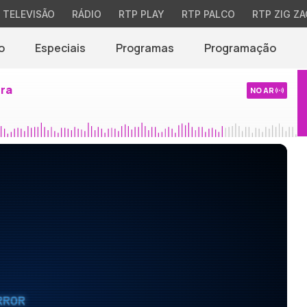
TELEVISÃO
RÁDIO
RTP PLAY
RTP PALCO
RTP ZIG ZA
o
Especiais
Programas
Programação
ira
NO AR
RROR