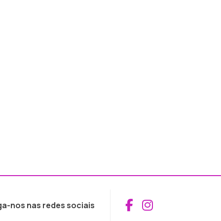
Aceder ao Fac
Aceder ao I
ga-nos nas redes sociais