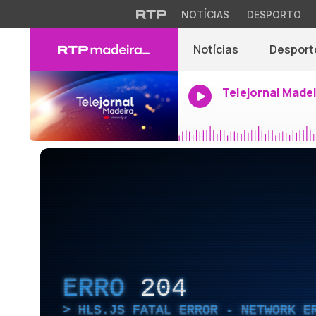
NOTÍCIAS
DESPORTO
Notícias
Desport
Telejornal Made
ERRO
204
HLS.JS FATAL ERROR - NETWORK E