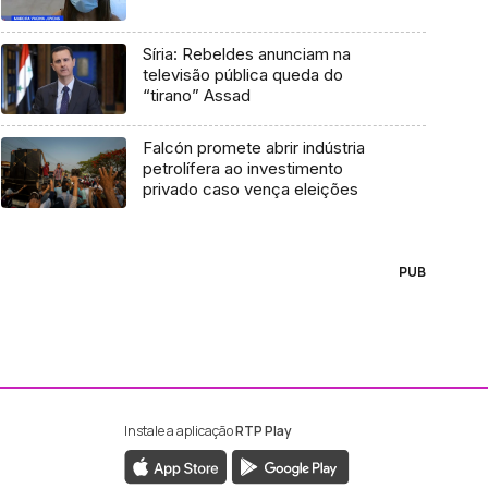
Síria: Rebeldes anunciam na
televisão pública queda do
“tirano” Assad
Falcón promete abrir indústria
petrolífera ao investimento
privado caso vença eleições
PUB
Instale a aplicação
RTP Play
ebook da RTP Madeira
nstagram da RTP Madeira