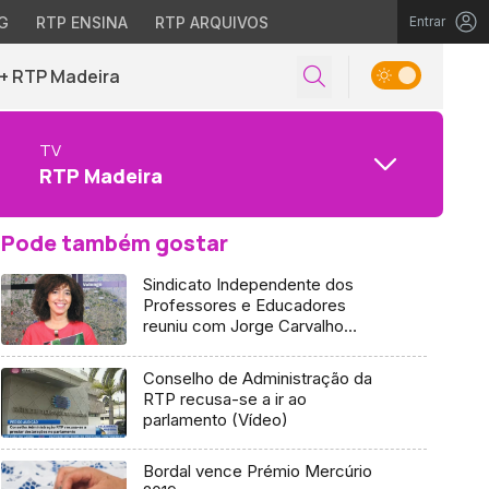
G
RTP ENSINA
RTP ARQUIVOS
Entrar
+ RTP Madeira
TV
RTP Madeira
Pode também gostar
Sindicato Independente dos
Professores e Educadores
reuniu com Jorge Carvalho
(áudio)
Conselho de Administração da
RTP recusa-se a ir ao
parlamento (Vídeo)
Bordal vence Prémio Mercúrio