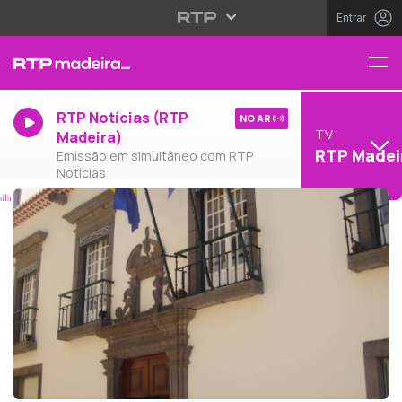
Entrar
RTP Notícias (RTP
NO AR
TV
Madeira)
RTP Madei
Emissão em simultâneo com RTP
Notícias