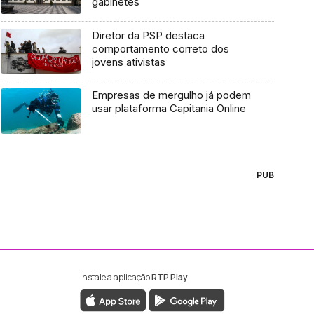
gabinetes
Diretor da PSP destaca
comportamento correto dos
jovens ativistas
Empresas de mergulho já podem
usar plataforma Capitania Online
PUB
Instale a aplicação
RTP Play
ebook da RTP Madeira
nstagram da RTP Madeira