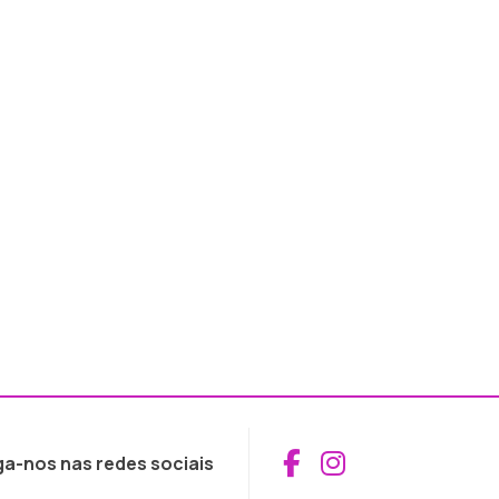
Aceder ao Fac
Aceder ao I
ga-nos nas redes sociais