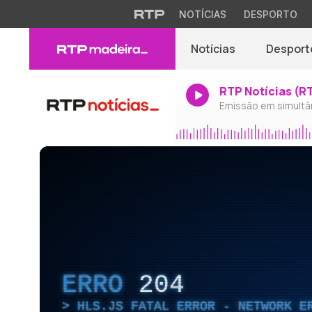
NOTÍCIAS
DESPORTO
Notícias
Desport
RTP Notícias (R
Emissão em simultâ
ERRO
204
HLS.JS FATAL ERROR - NETWORK E