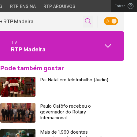
G
RTP ENSINA
RTP ARQUIVOS
Entrar
+ RTP Madeira
TV
RTP Madeira
Pode também gostar
Pai Natal em teletrabalho (áudio)
Paulo Cafôfo recebeu o
governador do Rotary
Internacional
Mais de 1.960 doentes