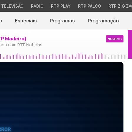
TELEVISÃO
RÁDIO
RTP PLAY
RTP PALCO
RTP ZIG ZA
o
Especiais
Programas
Programação
TP Madeira)
NO AR
neo com RTP Notícias
RROR