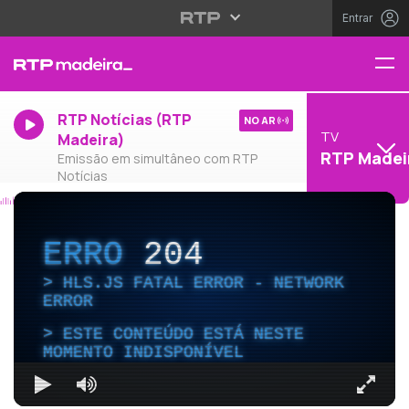
Entrar
RTP Notícias (RTP
NO AR
TV
Madeira)
RTP Madei
Emissão em simultâneo com RTP
Notícias
ERRO
204
HLS.JS FATAL ERROR - NETWORK
ERROR
ESTE CONTEÚDO ESTÁ NESTE
MOMENTO INDISPONÍVEL