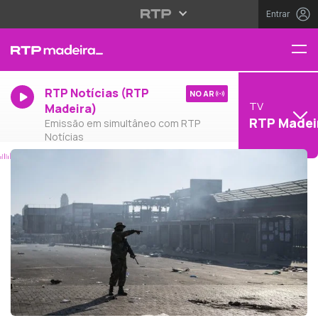
Entrar
RTP Notícias (RTP
NO AR
TV
Madeira)
RTP Madei
Emissão em simultâneo com RTP
Notícias