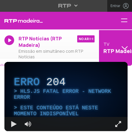
Entrar
RTP Notícias (RTP
NO AR
TV
Madeira)
RTP Madei
Emissão em simultâneo com RTP
Notícias
ERRO
204
HLS.JS FATAL ERROR - NETWORK
ERROR
ESTE CONTEÚDO ESTÁ NESTE
MOMENTO INDISPONÍVEL