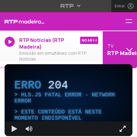
Entrar
RTP Notícias (RTP
NO AR
TV
Madeira)
RTP Madei
Emissão em simultâneo com RTP
Notícias
ERRO
204
HLS.JS FATAL ERROR - NETWORK
ERROR
ESTE CONTEÚDO ESTÁ NESTE
MOMENTO INDISPONÍVEL