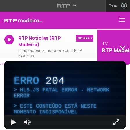
Entrar
RTP Notícias (RTP
NO AR
TV
Madeira)
RTP Madei
Emissão em simultâneo com RTP
Notícias
ERRO
204
HLS.JS FATAL ERROR - NETWORK
ERROR
ESTE CONTEÚDO ESTÁ NESTE
MOMENTO INDISPONÍVEL