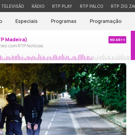
TELEVISÃO
RÁDIO
RTP PLAY
RTP PALCO
RTP ZIG ZA
o
Especiais
Programas
Programação
TP Madeira)
NO AR
neo com RTP Notícias