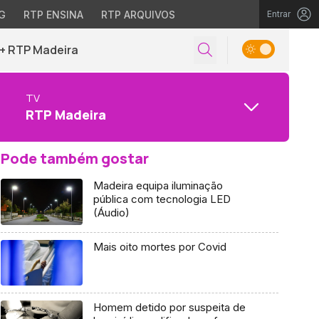
G
RTP ENSINA
RTP ARQUIVOS
Entrar
+ RTP Madeira
TV
RTP Madeira
Pode também gostar
Madeira equipa iluminação
pública com tecnologia LED
(Áudio)
Mais oito mortes por Covid
Homem detido por suspeita de