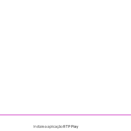
Instale a aplicação
RTP Play