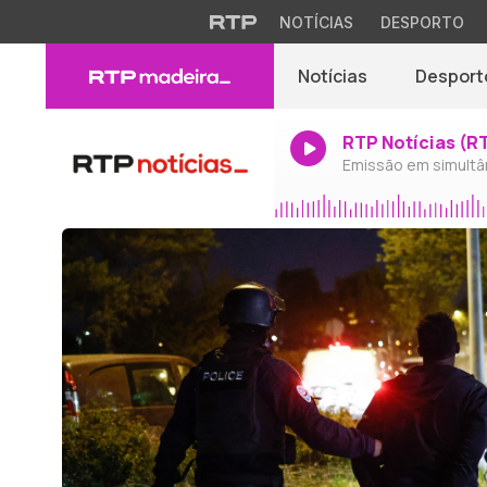
NOTÍCIAS
DESPORTO
Notícias
Desport
RTP Notícias (R
Emissão em simultâ