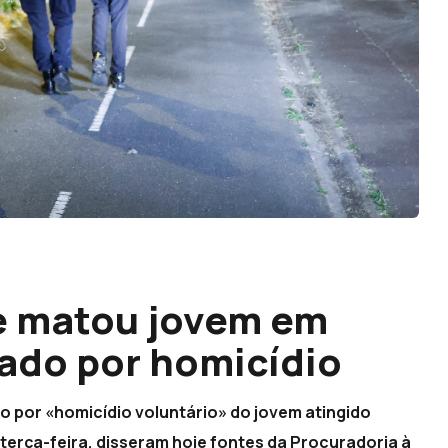
e matou jovem em
gado por homicídio
ão por «homicídio voluntário» do jovem atingido
 terça-feira, disseram hoje fontes da Procuradoria à