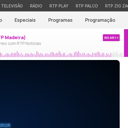
TELEVISÃO
RÁDIO
RTP PLAY
RTP PALCO
RTP ZIG ZA
o
Especiais
Programas
Programação
TP Madeira)
NO AR
neo com RTP Notícias
RROR