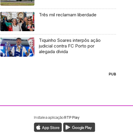
Três mil reclamam liberdade
Tiquinho Soares interpôs ação
judicial contra FC Porto por
alegada dívida
PUB
Instale a aplicação
RTP Play
ebook da RTP Madeira
nstagram da RTP Madeira