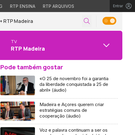
G
RTP ENSINA
RTP ARQUIVOS
Entrar
+ RTP Madeira
TV
RTP Madeira
Pode também gostar
«O 25 de novembro foi a garantia
da liberdade conquistada a 25 de
abril» (áudio)
Madeira e Açores querem criar
estratégias comuns de
cooperação (áudio)
Voz e palavra continuam a ser os