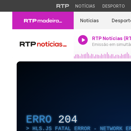
NOTÍCIAS
DESPORTO
Notícias
Desport
RTP Notícias (R
Emissão em simultâ
ERRO
204
HLS.JS FATAL ERROR - NETWORK E