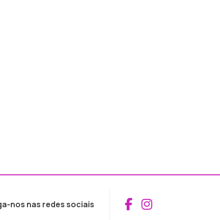
Aceder ao Fac
Aceder ao I
ga-nos nas redes sociais