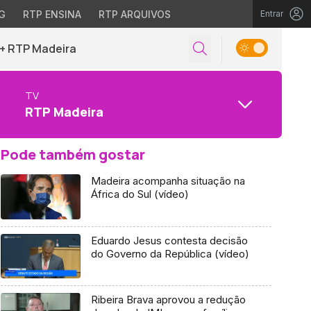
G
RTP ENSINA
RTP ARQUIVOS
Entrar
+ RTP Madeira
TV
RTP Madeira
Pode também gostar
Madeira acompanha situação na
África do Sul (vídeo)
Eduardo Jesus contesta decisão
do Governo da República (vídeo)
Ribeira Brava aprovou a redução