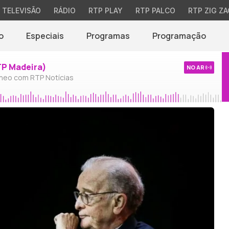
TELEVISÃO
RÁDIO
RTP PLAY
RTP PALCO
RTP ZIG ZA
o
Especiais
Programas
Programação
TP Madeira)
NO AR
neo com RTP Notícias