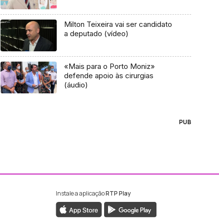
Milton Teixeira vai ser candidato
a deputado (vídeo)
«Mais para o Porto Moniz»
defende apoio às cirurgias
(áudio)
PUB
Instale a aplicação
RTP Play
ebook da RTP Madeira
nstagram da RTP Madeira