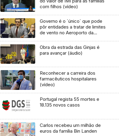
do valor de IMI para as famílias
com filhos (vídeo)
Governo é o `único` que pode
pôr entidades a tratar de limites
de vento no Aeroporto da
Madeira – PSD
Obra da estrada das Ginjas é
para avançar (áudio)
Reconhecer a carreira dos
farmacêuticos hospitalares
(vídeo)
Portugal regista 55 mortes e
18.135 novos casos
Carlos recebeu um milhão de
euros da família Bin Landen