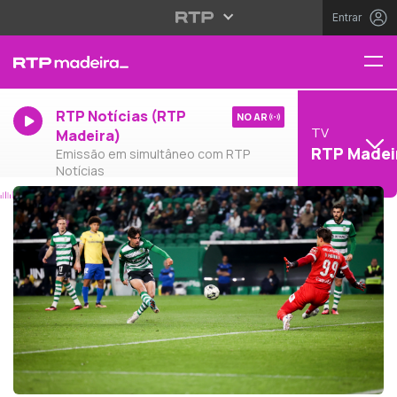
Entrar
RTP Notícias (RTP
NO AR
TV
Madeira)
RTP Madei
Emissão em simultâneo com RTP
Notícias