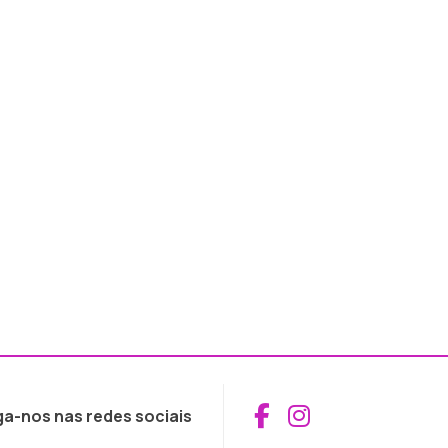
Aceder ao Fac
Aceder ao I
ga-nos nas redes sociais