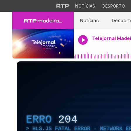
NOTÍCIAS
DESPORTO
Notícias
Desport
Telejornal Made
ERRO
204
HLS.JS FATAL ERROR - NETWORK E