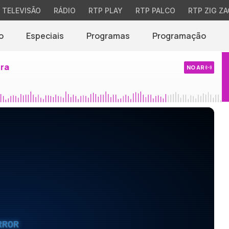
TELEVISÃO
RÁDIO
RTP PLAY
RTP PALCO
RTP ZIG ZA
o
Especiais
Programas
Programação
ira
NO AR
RROR