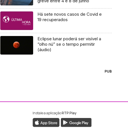
greve entre 4 e 8 de junho
Há sete novos casos de Covid e
19 recuperados
Eclipse lunar poderá ser visível a
“olho nú” se o tempo permitir
(áudio)
PUB
Instale a aplicação
RTP Play
ebook da RTP Madeira
nstagram da RTP Madeira