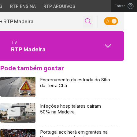
G
RTP ENSINA
RTP ARQUIVOS
Entrar
+ RTP Madeira
TV
RTP Madeira
Pode também gostar
Encerramento da estrada do Sítio
da Terra Chã
Infeções hospitalares caíram
50% na Madeira
Portugal acolherá emigrantes na