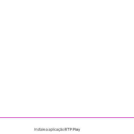
Instale a aplicação
RTP Play