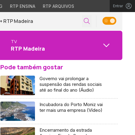
G
RTP ENSINA
RTP ARQUIVOS
Entrar
+ RTP Madeira
TV
RTP Madeira
Pode também gostar
Governo vai prolongar a
suspensão das rendas sociais
até ao final do ano (Áudio)
Incubadora do Porto Moniz vai
ter mais uma empresa (Vídeo)
Encerramento da estrada