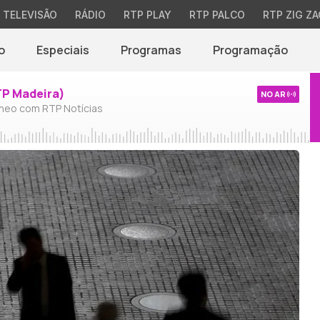
TELEVISÃO
RÁDIO
RTP PLAY
RTP PALCO
RTP ZIG ZA
o
Especiais
Programas
Programação
TP Madeira)
NO AR
neo com RTP Notícias