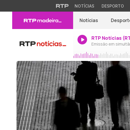
NOTÍCIAS
DESPORTO
Notícias
Desport
RTP Notícias (R
Emissão em simultâ