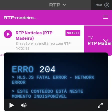
Entrar
RTP Notícias (RTP
NO AR
TV
Madeira)
RTP Madei
Emissão em simultâneo com RTP
Notícias
ERRO
204
HLS.JS FATAL ERROR - NETWORK
ERROR
ESTE CONTEÚDO ESTÁ NESTE
MOMENTO INDISPONÍVEL