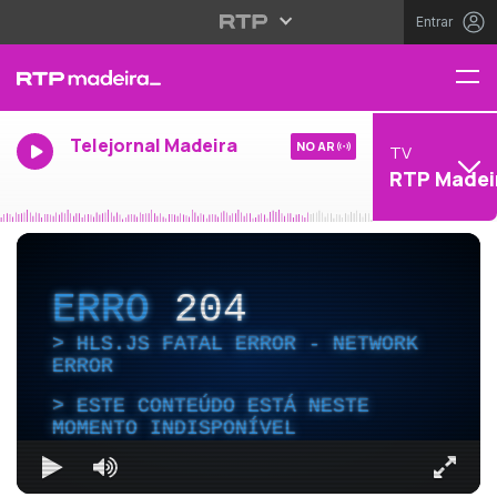
Entrar
Telejornal Madeira
NO AR
TV
RTP Madei
ERRO
204
HLS.JS FATAL ERROR - NETWORK
ERROR
ESTE CONTEÚDO ESTÁ NESTE
MOMENTO INDISPONÍVEL