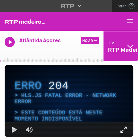
Entrar
Atlântida Açores
NO AR
TV
RTP Madei
ERRO
204
HLS.JS FATAL ERROR - NETWORK
ERROR
ESTE CONTEÚDO ESTÁ NESTE
MOMENTO INDISPONÍVEL