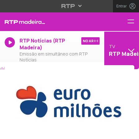
Entrar
RTP Notícias (RTP
NO AR
TV
Madeira)
RTP Madei
Emissão em simultâneo com RTP
Notícias