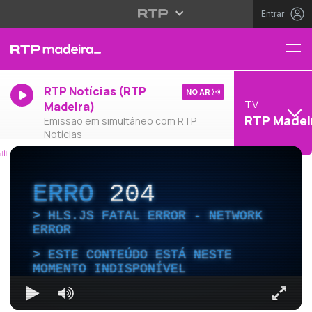
Entrar
RTP Notícias (RTP
NO AR
TV
Madeira)
RTP Madei
Emissão em simultâneo com RTP
Notícias
ERRO
204
HLS.JS FATAL ERROR - NETWORK
ERROR
ESTE CONTEÚDO ESTÁ NESTE
MOMENTO INDISPONÍVEL