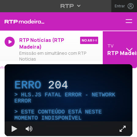
Entrar
RTP Notícias (RTP
NO AR
TV
Madeira)
RTP Madei
Emissão em simultâneo com RTP
Notícias
ERRO
204
HLS.JS FATAL ERROR - NETWORK
ERROR
ESTE CONTEÚDO ESTÁ NESTE
MOMENTO INDISPONÍVEL