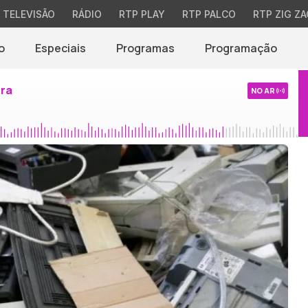
TELEVISÃO
RÁDIO
RTP PLAY
RTP PALCO
RTP ZIG ZA
o
Especiais
Programas
Programação
ira
NO AR