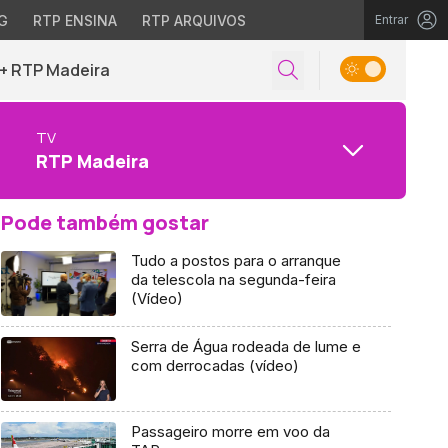
G
RTP ENSINA
RTP ARQUIVOS
Entrar
+ RTP Madeira
TV
RTP Madeira
Pode também gostar
Tudo a postos para o arranque
da telescola na segunda-feira
(Vídeo)
Serra de Água rodeada de lume e
com derrocadas (vídeo)
Passageiro morre em voo da