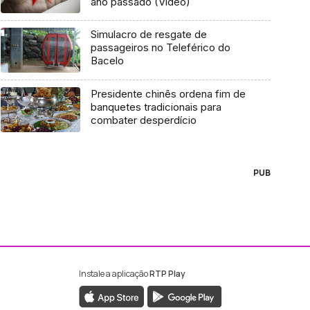
ano passado (Vídeo)
Simulacro de resgate de
passageiros no Teleférico do
Bacelo
Presidente chinês ordena fim de
banquetes tradicionais para
combater desperdício
PUB
Instale a aplicação
RTP Play
ebook da RTP Madeira
nstagram da RTP Madeira