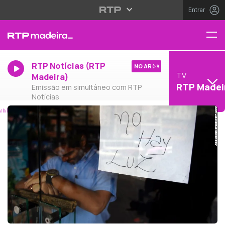
Entrar
RTP Notícias (RTP
NO AR
TV
Madeira)
RTP Madei
Emissão em simultâneo com RTP
Notícias