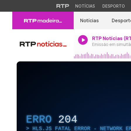
NOTÍCIAS
DESPORTO
Notícias
Desport
RTP Notícias (R
Emissão em simultâ
ERRO
204
HLS.JS FATAL ERROR - NETWORK E