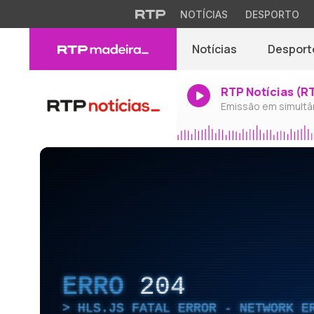
NOTÍCIAS
DESPORTO
Notícias
Desport
RTP Notícias (R
Emissão em simultâ
ERRO
204
HLS.JS FATAL ERROR - NETWORK E