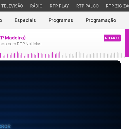
TELEVISÃO
RÁDIO
RTP PLAY
RTP PALCO
RTP ZIG ZA
o
Especiais
Programas
Programação
TP Madeira)
NO AR
neo com RTP Notícias
RROR