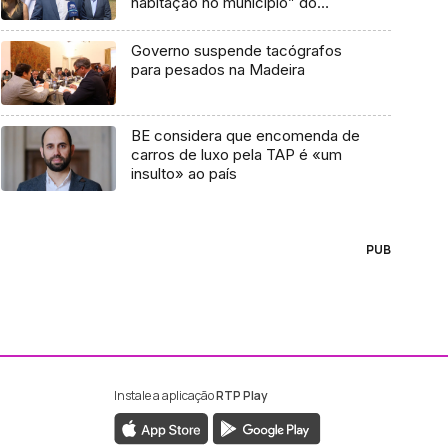
habitação no município” do
Funchal (vídeo)
Governo suspende tacógrafos
para pesados na Madeira
BE considera que encomenda de
carros de luxo pela TAP é «um
insulto» ao país
PUB
Instale a aplicação
RTP Play
ebook da RTP Madeira
nstagram da RTP Madeira