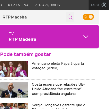
G
RTP ENSINA
RTP ARQUIVOS
Entrar
+ RTP Madeira
TV
RTP Madeira
Pode também gostar
Americano eleito Papa à quarta
votação (vídeo)
Costa espera que relações UE-
União Africana “se estreitem”
com presidência angolana
Sérgio Gonçalves garante que o