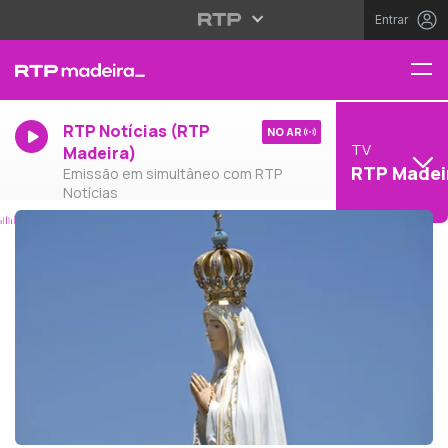
Entrar
RTP Notícias (RTP
NO AR
TV
Madeira)
RTP Madei
Emissão em simultâneo com RTP
Notícias